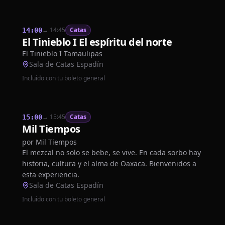
→
14:45
Catas
14:00
El Tinieblo I El espíritu del norte
El Tinieblo I Tamaulipas
Sala de Catas Espadín
Incluido con tu boleto general
→
15:45
Catas
15:00
Mil Tiempos
por
Mil Tiempos
El mezcal no solo se bebe, se vive. En cada sorbo hay
historia, cultura y el alma de Oaxaca. Bienvenidos a
esta experiencia.
Sala de Catas Espadín
Incluido con tu boleto general