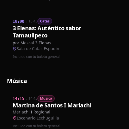
→
18:45
Catas
18:00
3 Elenas: Auténtico sabor
Tamaulipeco
por
Mezcal 3 Elenas
Sala de Catas Espadín
Incluido con tu boleto general
Música
→
14:45
Música
14:15
Martina de Santos I Mariachi
Mariachi I Regional
Escenario Lechuguilla
Incluido con tu boleto general