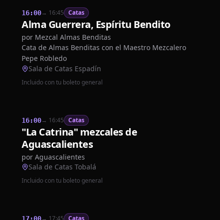
→
16:45
Catas
16:00
Alma Guerrera, Espíritu Bendito
por
Mezcal Almas Benditas
Cata de Almas Benditas con el Maestro Mezcalero
Pepe Robledo
Sala de Catas Espadín
Incluido con tu boleto general
→
16:45
Catas
16:00
"La Catrina" mezcales de
Aguascalientes
por
Aguascalientes
Sala de Catas Tobalá
Incluido con tu boleto general
→
17:45
Catas
17:00