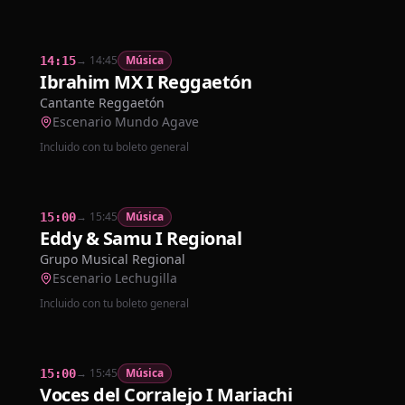
→
14:45
Música
14:15
Ibrahim MX I Reggaetón
Cantante Reggaetón
Escenario Mundo Agave
Incluido con tu boleto general
→
15:45
Música
15:00
Eddy & Samu I Regional
Grupo Musical Regional
Escenario Lechugilla
Incluido con tu boleto general
→
15:45
Música
15:00
Voces del Corralejo I Mariachi