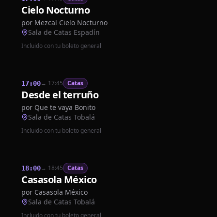
Cielo Nocturno
por
Mezcal Cielo Nocturno
Sala de Catas Espadín
Incluido con tu boleto general
→
17:45
Catas
17:00
Desde el terruño
por
Que te vaya Bonito
Sala de Catas Tobalá
Incluido con tu boleto general
→
18:45
Catas
18:00
Casasola México
por
Casasola México
Sala de Catas Tobalá
Incluido con tu boleto general