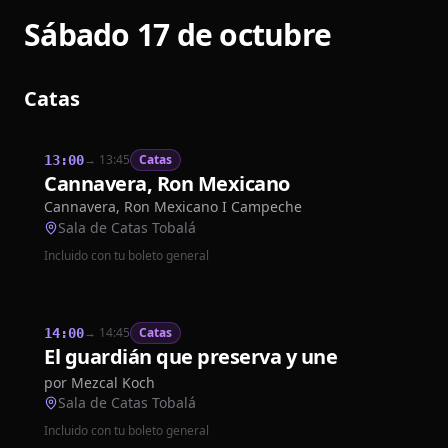
Sábado 17 de octubre
Catas
→
13:45
Catas
13:00
Cannavera, Ron Mexicano
Cannavera, Ron Mexicano I Campeche
Sala de Catas Tobalá
Incluido con tu boleto general
→
14:45
Catas
14:00
El guardián que preserva y une
por
Mezcal Koch
Sala de Catas Tobalá
Incluido con tu boleto general