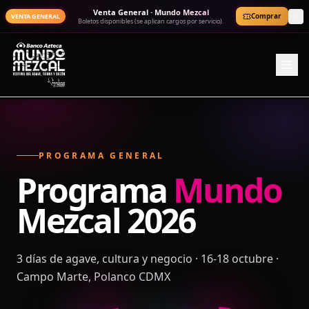
Venta General · Mundo Mezcal
Comprar
VENTA GENERAL
Boletos disponibles (se aplican cargos por servicio).
PROGRAMA GENERAL
Programa
Mundo
Mezcal
2026
3 días de agave, cultura y negocio · 16-18 octubre ·
Campo Marte, Polanco CDMX