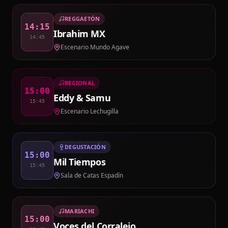
REGGAETÓN
14:15
Ibrahim MX
14:45
Escenario Mundo Agave
REGIONAL
15:00
Eddy & Samu
15:45
Escenario Lechugilla
DEGUSTACIÓN
15:00
Mil Tiempos
15:45
Sala de Catas Espadín
MARIACHI
15:00
Voces del Corralejo