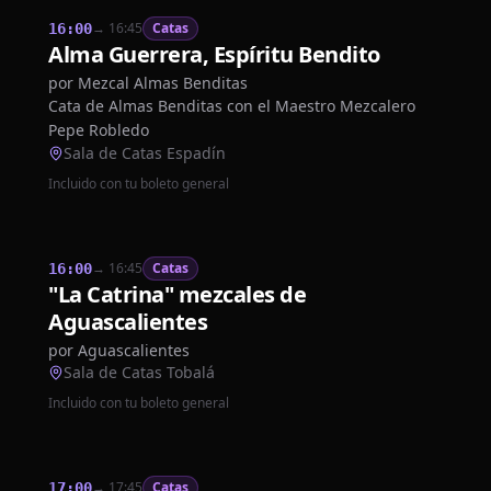
→
16:45
Catas
16:00
Alma Guerrera, Espíritu Bendito
por
Mezcal Almas Benditas
Cata de Almas Benditas con el Maestro Mezcalero
Pepe Robledo
Sala de Catas Espadín
Incluido con tu boleto general
→
16:45
Catas
16:00
"La Catrina" mezcales de
Aguascalientes
por
Aguascalientes
Sala de Catas Tobalá
Incluido con tu boleto general
→
17:45
Catas
17:00