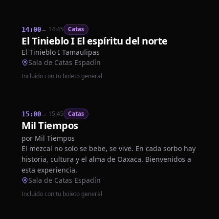
→
14:45
Catas
14:00
El Tinieblo I El espíritu del norte
El Tinieblo I Tamaulipas
Sala de Catas Espadín
Incluido con tu boleto general
→
15:45
Catas
15:00
Mil Tiempos
por
Mil Tiempos
El mezcal no solo se bebe, se vive. En cada sorbo hay
historia, cultura y el alma de Oaxaca. Bienvenidos a
esta experiencia.
Sala de Catas Espadín
Incluido con tu boleto general