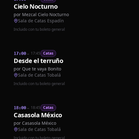
Cielo Nocturno
por
Mezcal Cielo Nocturno
Sala de Catas Espadín
Incluido con tu boleto general
→
17:45
Catas
17:00
Desde el terruño
por
Que te vaya Bonito
Sala de Catas Tobalá
Incluido con tu boleto general
→
18:45
Catas
18:00
Casasola México
por
Casasola México
Sala de Catas Tobalá
Incluido con tu boleto general