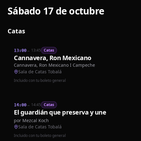
Sábado 17 de octubre
Catas
→
13:45
Catas
13:00
Cannavera, Ron Mexicano
Cannavera, Ron Mexicano I Campeche
Sala de Catas Tobalá
Incluido con tu boleto general
→
14:45
Catas
14:00
El guardián que preserva y une
por
Mezcal Koch
Sala de Catas Tobalá
Incluido con tu boleto general