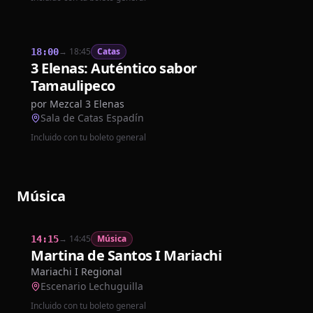
→
18:45
Catas
18:00
3 Elenas: Auténtico sabor
Tamaulipeco
por
Mezcal 3 Elenas
Sala de Catas Espadín
Incluido con tu boleto general
Música
→
14:45
Música
14:15
Martina de Santos I Mariachi
Mariachi I Regional
Escenario Lechuguilla
Incluido con tu boleto general