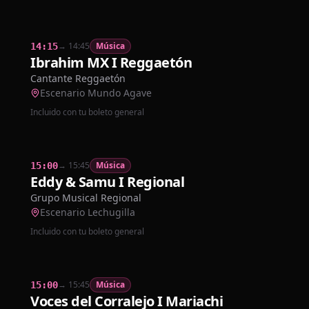
→
14:45
Música
14:15
Ibrahim MX I Reggaetón
Cantante Reggaetón
Escenario Mundo Agave
Incluido con tu boleto general
→
15:45
Música
15:00
Eddy & Samu I Regional
Grupo Musical Regional
Escenario Lechugilla
Incluido con tu boleto general
→
15:45
Música
15:00
Voces del Corralejo I Mariachi